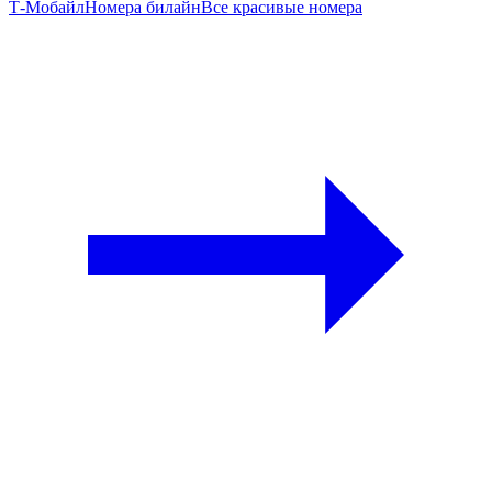
Т‑Мобайл
Номера билайн
Все красивые номера