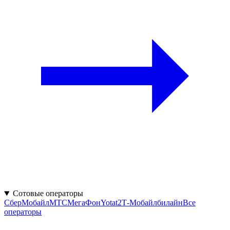
Сотовые операторы
СберМобайл
МТС
МегаФон
Yota
t2
Т‑Мобайл
билайн
Все
операторы