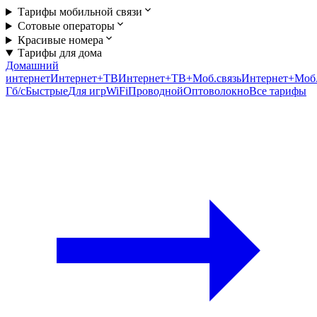
Тарифы мобильной связи
Сотовые операторы
Красивые номера
Тарифы для дома
Домашний
интернет
Интернет+ТВ
Интернет+ТВ+Моб.связь
Интернет+Моб.
Гб/c
Быстрые
Для игр
WiFi
Проводной
Оптоволокно
Все тарифы