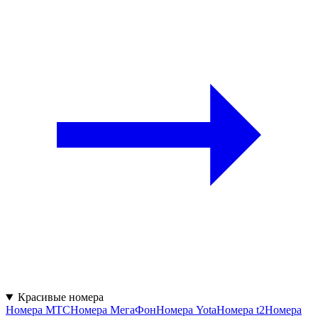
Красивые номера
Номера МТС
Номера МегаФон
Номера Yota
Номера t2
Номера