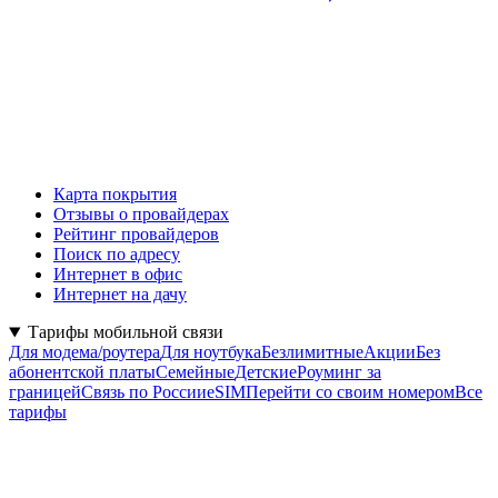
Карта покрытия
Отзывы о провайдерах
Рейтинг провайдеров
Поиск по адресу
Интернет в офис
Интернет на дачу
Тарифы мобильной связи
Для модема/роутера
Для ноутбука
Безлимитные
Акции
Без
абонентской платы
Семейные
Детские
Роуминг за
границей
Связь по России
eSIM
Перейти со своим номером
Все
тарифы