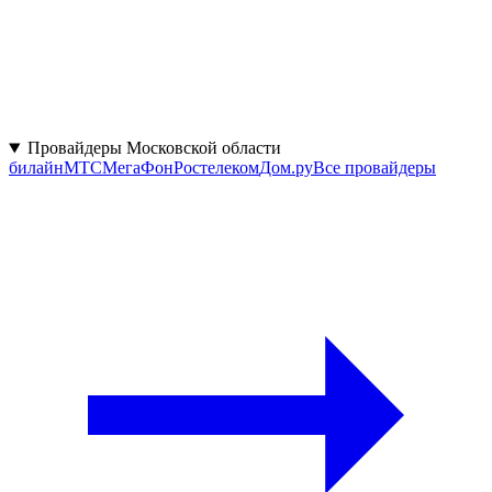
Провайдеры Московской области
билайн
МТС
МегаФон
Ростелеком
Дом.ру
Все провайдеры