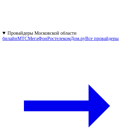
Провайдеры Московской области
билайн
МТС
МегаФон
Ростелеком
Дом.ру
Все провайдеры