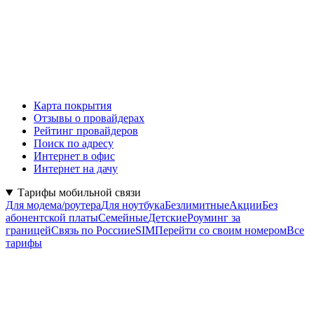
Карта покрытия
Отзывы о провайдерах
Рейтинг провайдеров
Поиск по адресу
Интернет в офис
Интернет на дачу
Тарифы мобильной связи
Для модема/роутера
Для ноутбука
Безлимитные
Акции
Без
абонентской платы
Семейные
Детские
Роуминг за
границей
Связь по России
eSIM
Перейти со своим номером
Все
тарифы