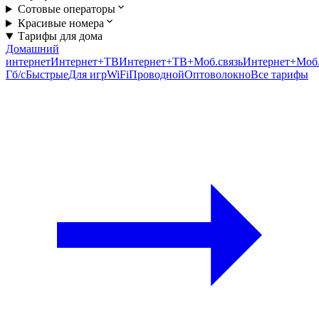
Сотовые операторы
Красивые номера
Тарифы для дома
Домашний
интернет
Интернет+ТВ
Интернет+ТВ+Моб.связь
Интернет+Моб.
Гб/c
Быстрые
Для игр
WiFi
Проводной
Оптоволокно
Все тарифы