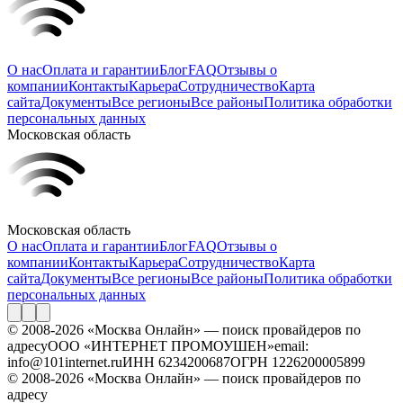
О нас
Оплата и гарантии
Блог
FAQ
Отзывы о
компании
Контакты
Карьера
Сотрудничество
Карта
сайта
Документы
Все регионы
Все районы
Политика обработки
персональных данных
Московская область
Московская область
О нас
Оплата и гарантии
Блог
FAQ
Отзывы о
компании
Контакты
Карьера
Сотрудничество
Карта
сайта
Документы
Все регионы
Все районы
Политика обработки
персональных данных
© 2008-2026 «Москва Онлайн» — поиск провайдеров по
адресу
ООО «ИНТЕРНЕТ ПРОМОУШЕН»
email:
info@101internet.ru
ИНН 6234200687
ОГРН 1226200005899
© 2008-2026 «Москва Онлайн» — поиск провайдеров по
адресу