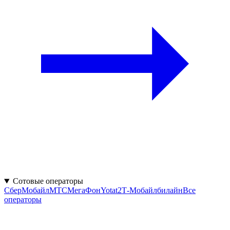
Сотовые операторы
СберМобайл
МТС
МегаФон
Yota
t2
Т‑Мобайл
билайн
Все
операторы