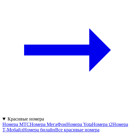
Красивые номера
Номера МТС
Номера МегаФон
Номера Yota
Номера t2
Номера
Т‑Мобайл
Номера билайн
Все красивые номера