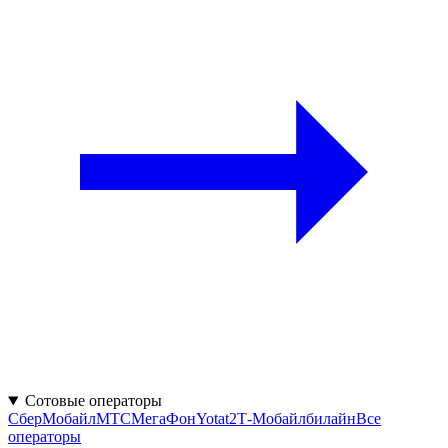
Сотовые операторы
СберМобайл
МТС
МегаФон
Yota
t2
Т‑Мобайл
билайн
Все
операторы