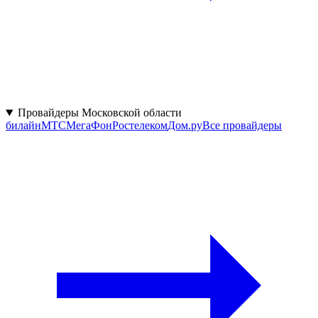
Провайдеры Московской области
билайн
МТС
МегаФон
Ростелеком
Дом.ру
Все провайдеры