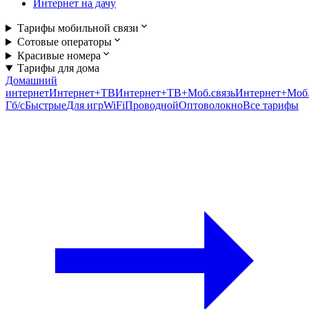
Интернет на дачу
Тарифы мобильной связи
Сотовые операторы
Красивые номера
Тарифы для дома
Домашний
интернет
Интернет+ТВ
Интернет+ТВ+Моб.связь
Интернет+Моб.
Гб/c
Быстрые
Для игр
WiFi
Проводной
Оптоволокно
Все тарифы