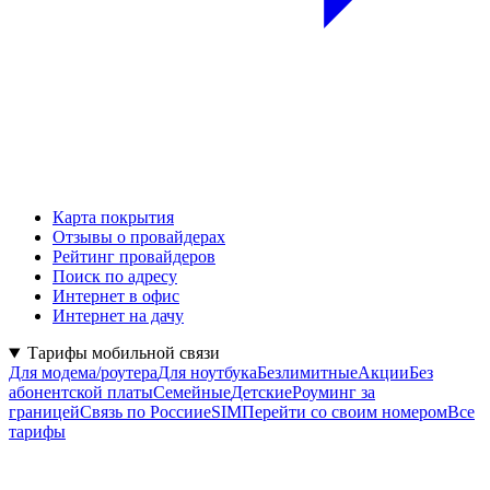
Карта покрытия
Отзывы о провайдерах
Рейтинг провайдеров
Поиск по адресу
Интернет в офис
Интернет на дачу
Тарифы мобильной связи
Для модема/роутера
Для ноутбука
Безлимитные
Акции
Без
абонентской платы
Семейные
Детские
Роуминг за
границей
Связь по России
eSIM
Перейти со своим номером
Все
тарифы