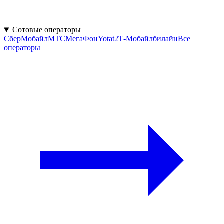
Сотовые операторы
СберМобайл
МТС
МегаФон
Yota
t2
Т‑Мобайл
билайн
Все
операторы