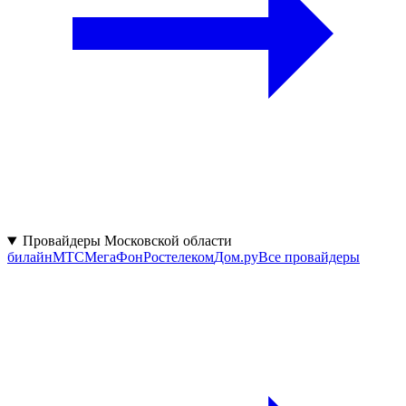
Провайдеры Московской области
билайн
МТС
МегаФон
Ростелеком
Дом.ру
Все провайдеры