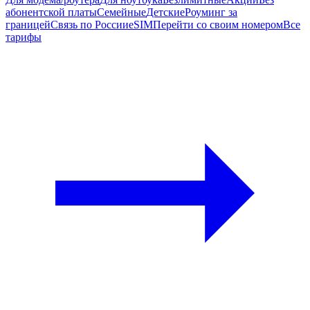
абонентской платы
Семейные
Детские
Роуминг за
границей
Связь по России
eSIM
Перейти со своим номером
Все
тарифы