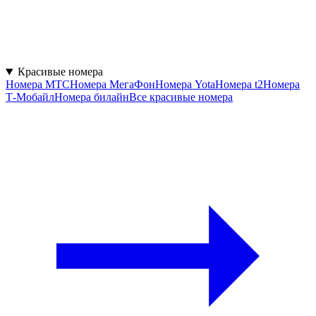
Красивые номера
Номера МТС
Номера МегаФон
Номера Yota
Номера t2
Номера
Т‑Мобайл
Номера билайн
Все красивые номера