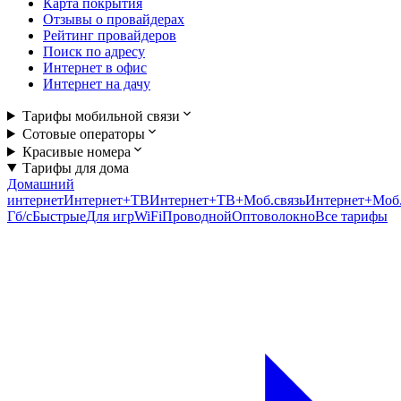
Карта покрытия
Отзывы о провайдерах
Рейтинг провайдеров
Поиск по адресу
Интернет в офис
Интернет на дачу
Тарифы мобильной связи
Сотовые операторы
Красивые номера
Тарифы для дома
Домашний
интернет
Интернет+ТВ
Интернет+ТВ+Моб.связь
Интернет+Моб.
Гб/c
Быстрые
Для игр
WiFi
Проводной
Оптоволокно
Все тарифы