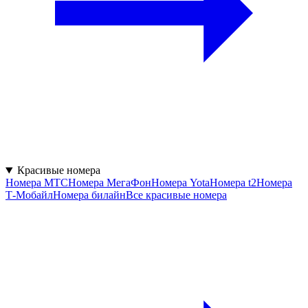
Красивые номера
Номера МТС
Номера МегаФон
Номера Yota
Номера t2
Номера
Т‑Мобайл
Номера билайн
Все красивые номера