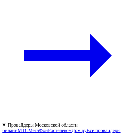
Провайдеры Московской области
билайн
МТС
МегаФон
Ростелеком
Дом.ру
Все провайдеры