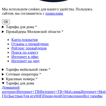
Мы используем cookies для вашего удобства. Пользуясь
сайтом, вы соглашаетесь с
правилами
ОК
Тарифы для дома
Провайдеры Московской области
Карта покрытия
Отзывы о провайдерах
Рейтинг провайдеров
Поиск по адресу
Интернет в офис
Интернет на дачу
Тарифы мобильной связи
Сотовые операторы
Красивые номера
Тарифы для дома
Домашний
интернет
Интернет+ТВ
Интернет+ТВ+Моб.связь
Интернет+Моб.
Гб/c
Быстрые
Для игр
WiFi
Проводной
Оптоволокно
Все тарифы