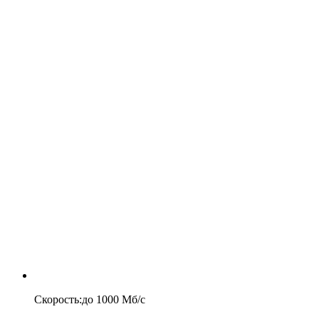
Скорость
:
до
1000
Мб/c