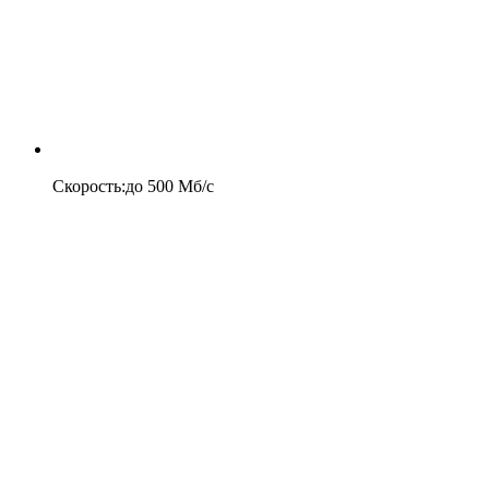
Скорость
:
до
500
Мб/c