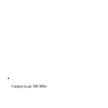
Скорость
:
до
500
Мб/c