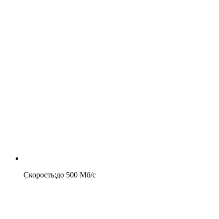
Скорость
:
до
500
Мб/c