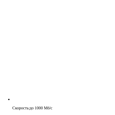
Скорость
:
до
1000
Мб/c