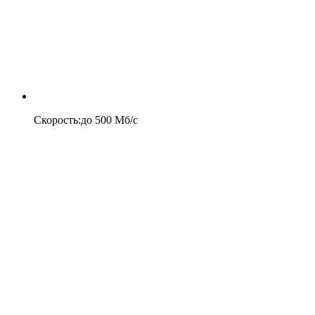
Скорость
:
до
500
Мб/c