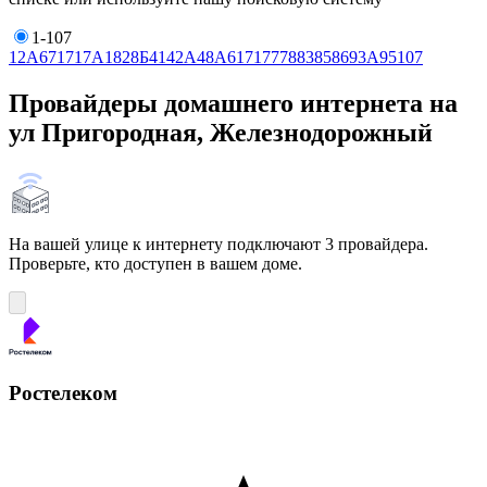
1-107
1
2А
6
7
17
17А
18
28Б
41
42А
48А
61
71
77
78
83
85
86
93А
95
107
Провайдеры домашнего интернета на
ул Пригородная, Железнодорожный
На вашей улице к интернету подключают 3 провайдера.
Проверьте, кто доступен в вашем доме.
Ростелеком