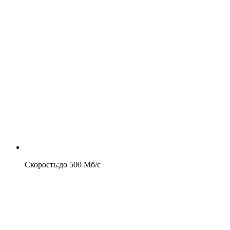
Скорость
:
до
500
Мб/c