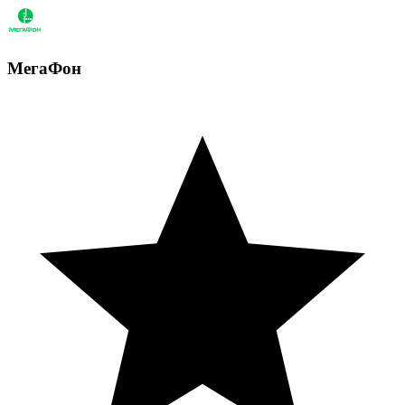
МегаФон