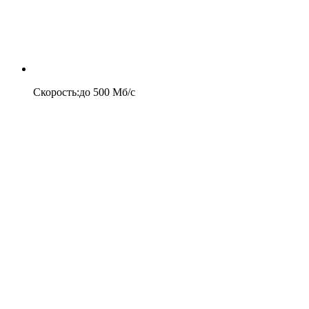
Скорость
:
до
500
Мб/c