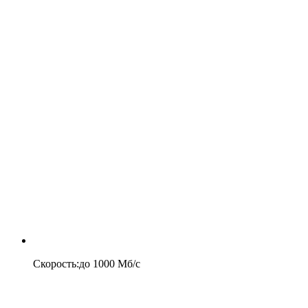
Скорость
:
до
1000
Мб/c