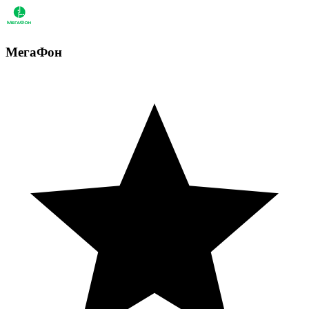
МегаФон