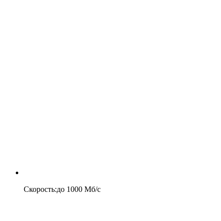
Скорость
:
до
1000
Мб/c