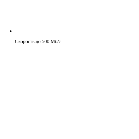
Скорость
:
до
500
Мб/c