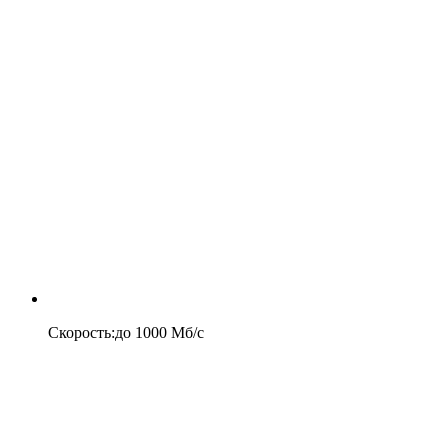
Скорость
:
до
1000
Мб/c