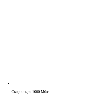
Скорость
:
до
1000
Мб/c