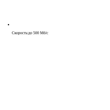
Скорость
:
до
500
Мб/c