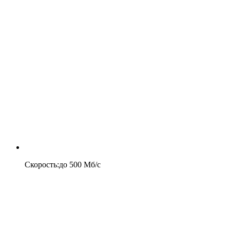
Скорость
:
до
500
Мб/c