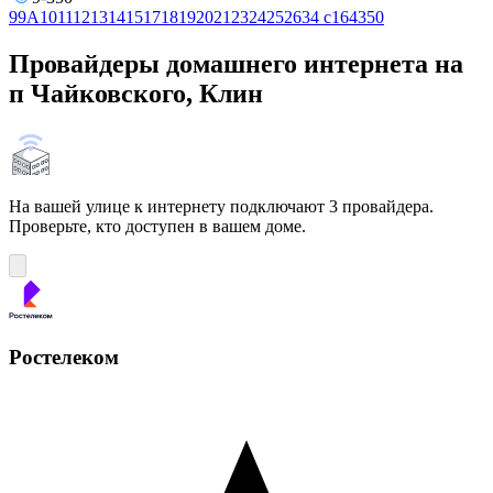
9
9А
10
11
12
13
14
15
17
18
19
20
21
23
24
25
26
34 с1
64
350
Провайдеры домашнего интернета на
п Чайковского, Клин
На вашей улице к интернету подключают 3 провайдера.
Проверьте, кто доступен в вашем доме.
Ростелеком