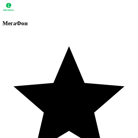
МегаФон