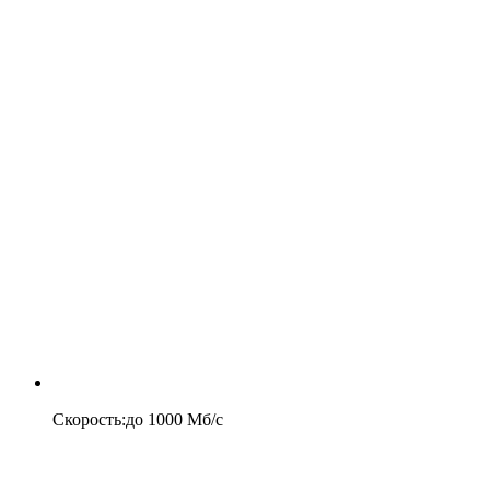
Скорость
:
до
1000
Мб/c