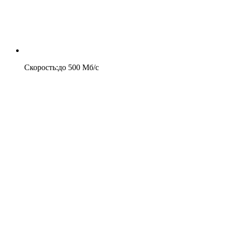
Скорость
:
до
500
Мб/c