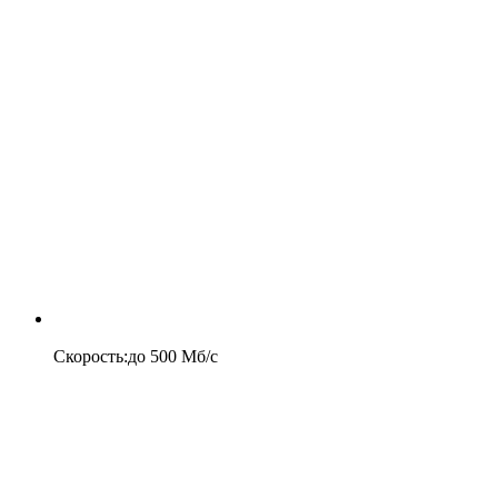
Скорость
:
до
500
Мб/c