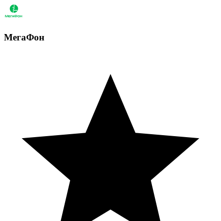
МегаФон