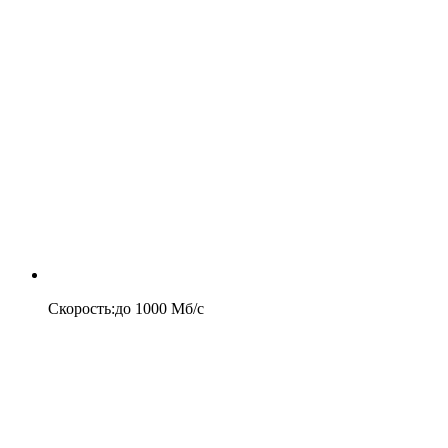
Скорость
:
до
1000
Мб/c