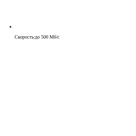
Скорость
:
до
500
Мб/c