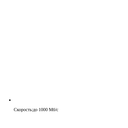
Скорость
:
до
1000
Мб/c