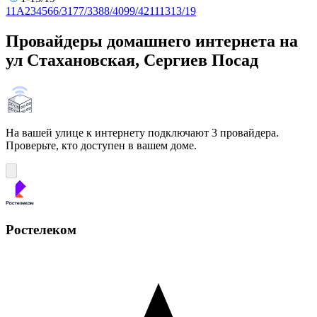
1
1А
2
3
4
5
6
6/31
7
7/33
8
8/40
9
9/42
11
13
13/19
Провайдеры домашнего интернета на
ул Стахановская, Сергиев Посад
На вашей улице к интернету подключают 3 провайдера.
Проверьте, кто доступен в вашем доме.
Ростелеком