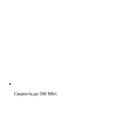
Скорость
:
до
500
Мб/c