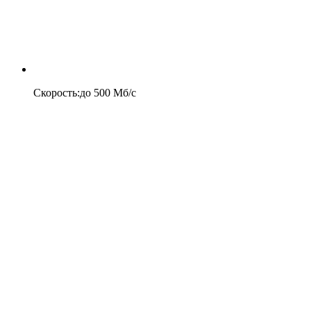
Скорость
:
до
500
Мб/c