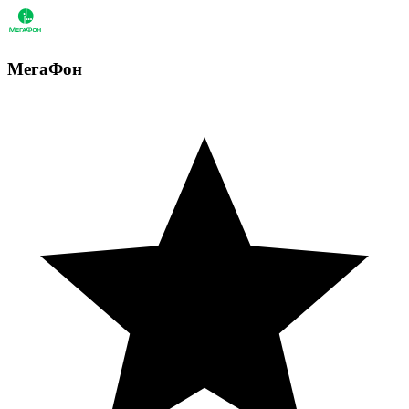
МегаФон