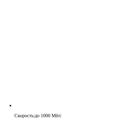
Скорость
:
до
1000
Мб/c