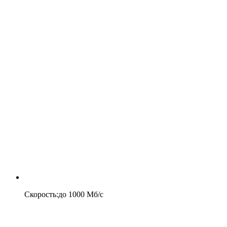
Скорость
:
до
1000
Мб/c