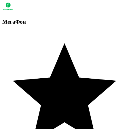
МегаФон