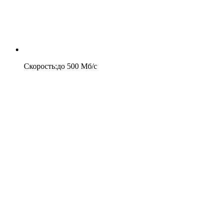
Скорость
:
до
500
Мб/c