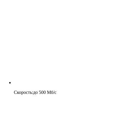
Скорость
:
до
500
Мб/c