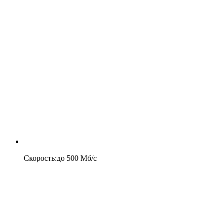
Скорость
:
до
500
Мб/c