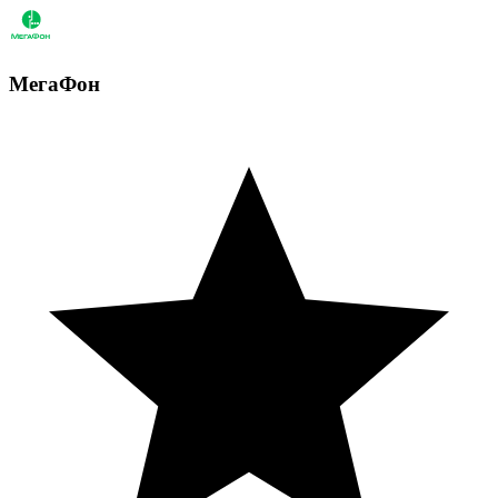
МегаФон