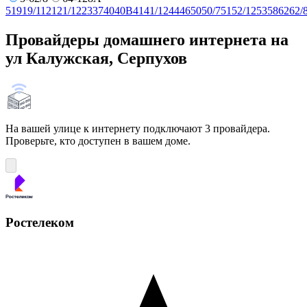
5
19
19/11
21
21/12
23
37
40
40В
41
41/12
44
46
50
50/7
51
52/12
53
58
62
62/
Провайдеры домашнего интернета на
ул Калужская, Серпухов
На вашей улице к интернету подключают 3 провайдера.
Проверьте, кто доступен в вашем доме.
Ростелеком