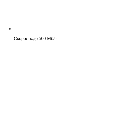
Скорость
:
до
500
Мб/c