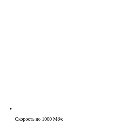
Скорость
:
до
1000
Мб/c