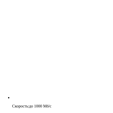
Скорость
:
до
1000
Мб/c