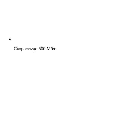
Скорость
:
до
500
Мб/c