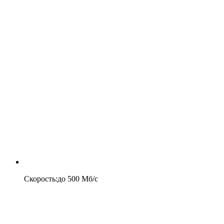
Скорость
:
до
500
Мб/c