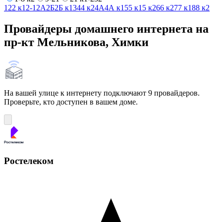
1
2
2 к1
2-1
2А
2Б
2Б к1
3
4
4 к2
4А
4А к1
5
5 к1
5 к2
6
6 к2
7
7 к1
8
8 к2
Провайдеры домашнего интернета на
пр-кт Мельникова, Химки
На вашей улице к интернету подключают 9 провайдеров.
Проверьте, кто доступен в вашем доме.
Ростелеком