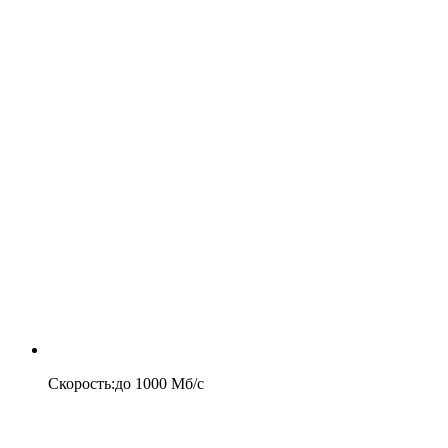
Скорость
:
до
1000
Мб/c