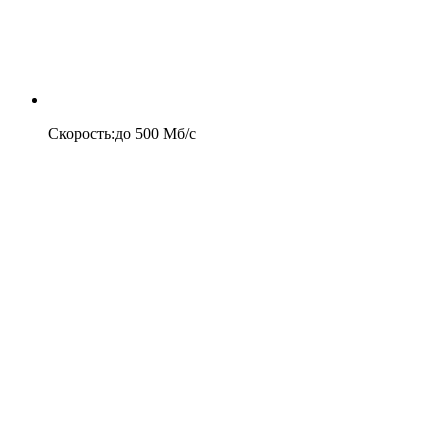
Скорость
:
до
500
Мб/c