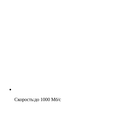
Скорость
:
до
1000
Мб/c