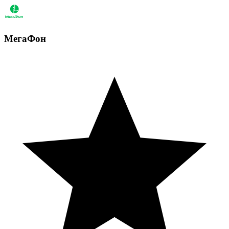
МегаФон