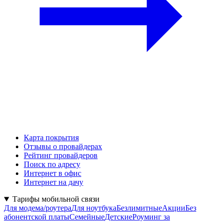
Карта покрытия
Отзывы о провайдерах
Рейтинг провайдеров
Поиск по адресу
Интернет в офис
Интернет на дачу
Тарифы мобильной связи
Для модема/роутера
Для ноутбука
Безлимитные
Акции
Без
абонентской платы
Семейные
Детские
Роуминг за