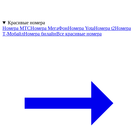
Красивые номера
Номера МТС
Номера МегаФон
Номера Yota
Номера t2
Номера
Т‑Мобайл
Номера билайн
Все красивые номера