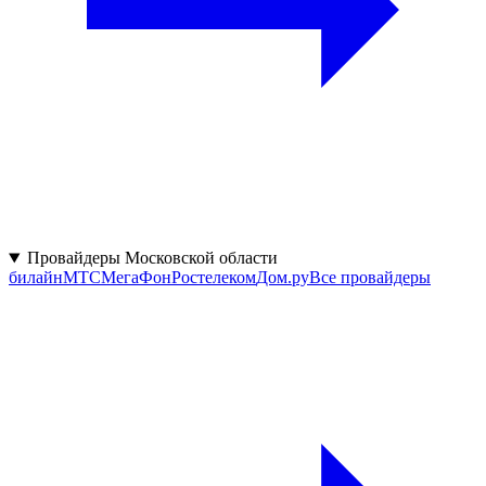
Провайдеры Московской области
билайн
МТС
МегаФон
Ростелеком
Дом.ру
Все провайдеры