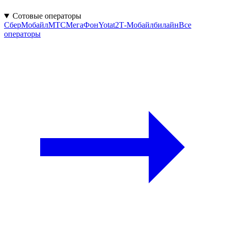
Сотовые операторы
СберМобайл
МТС
МегаФон
Yota
t2
Т‑Мобайл
билайн
Все
операторы