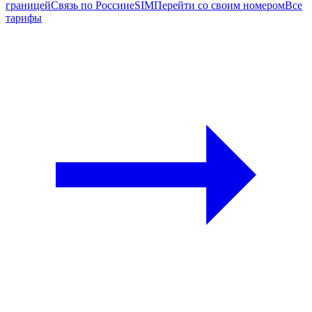
границей
Связь по России
eSIM
Перейти со своим номером
Все
тарифы