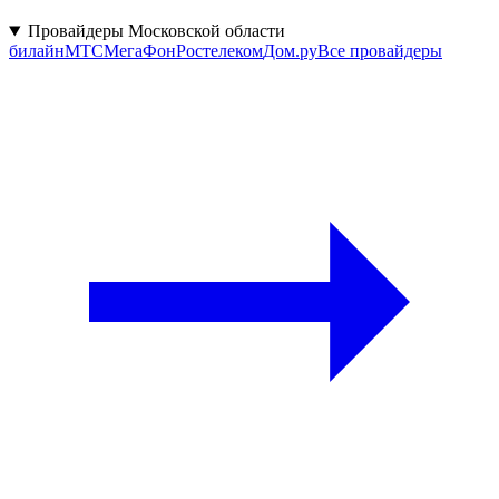
Провайдеры Московской области
билайн
МТС
МегаФон
Ростелеком
Дом.ру
Все провайдеры