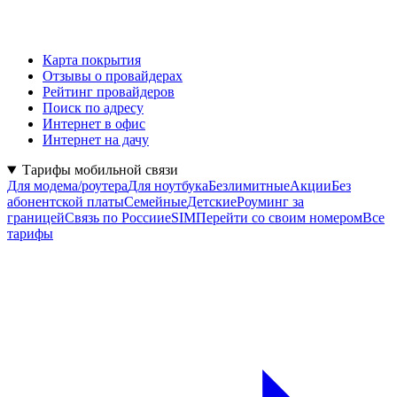
Карта покрытия
Отзывы о провайдерах
Рейтинг провайдеров
Поиск по адресу
Интернет в офис
Интернет на дачу
Тарифы мобильной связи
Для модема/роутера
Для ноутбука
Безлимитные
Акции
Без
абонентской платы
Семейные
Детские
Роуминг за
границей
Связь по России
eSIM
Перейти со своим номером
Все
тарифы