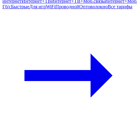
интернет
Интернет+ТВ
Интернет+ТВ+Моб.связь
Интернет+Моб.
Гб/c
Быстрые
Для игр
WiFi
Проводной
Оптоволокно
Все тарифы