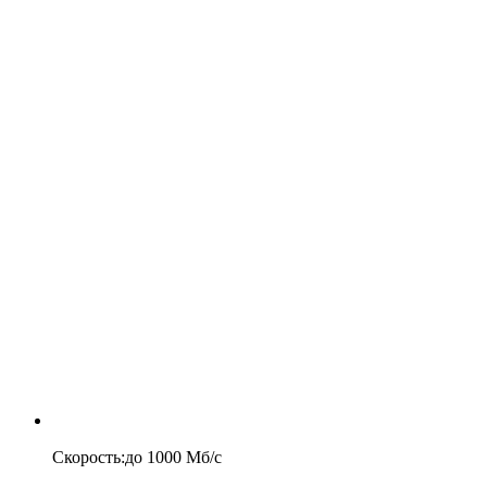
Скорость
:
до
1000
Мб/c