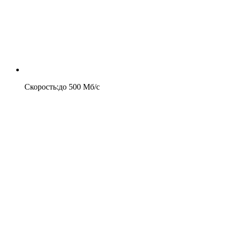
Скорость
:
до
500
Мб/c