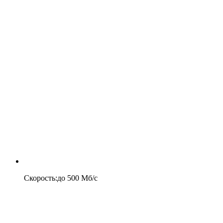
Скорость
:
до
500
Мб/c