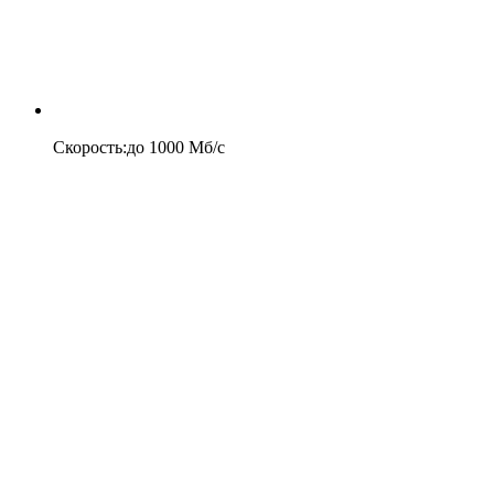
Скорость
:
до
1000
Мб/c