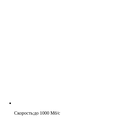
Скорость
:
до
1000
Мб/c