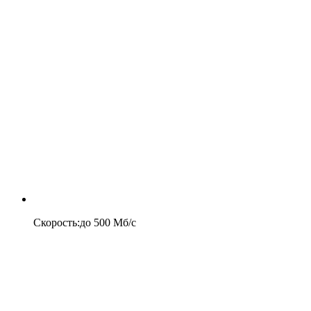
Скорость
:
до
500
Мб/c