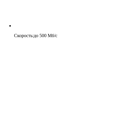
Скорость
:
до
500
Мб/c