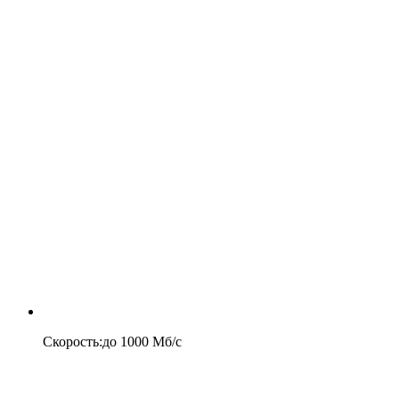
Скорость
:
до
1000
Мб/c