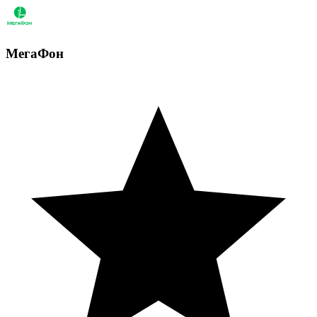
МегаФон