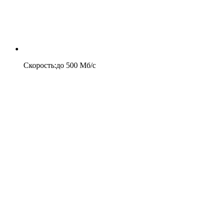
Скорость
:
до
500
Мб/c