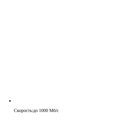
Скорость
:
до
1000
Мб/c