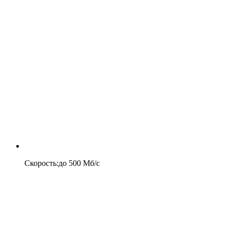
Скорость
:
до
500
Мб/c