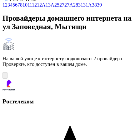
1
2
3
4
5
6
7
8
10
11
12
12А
13А
25
27
27А
28
31
31А
38
39
Провайдеры домашнего интернета на
ул Заповедная, Мытищи
На вашей улице к интернету подключают 2 провайдера.
Проверьте, кто доступен в вашем доме.
Ростелеком