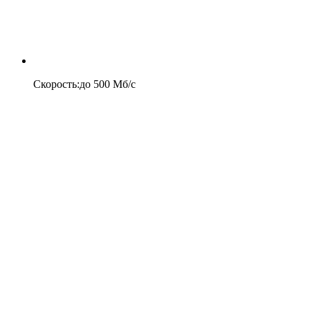
Скорость
:
до
500
Мб/c