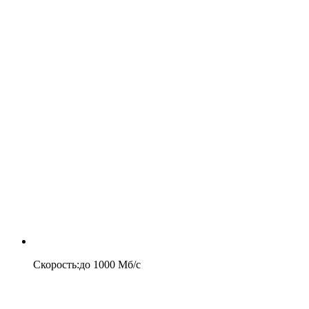
Скорость
:
до
1000
Мб/c