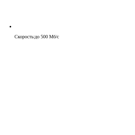
Скорость
:
до
500
Мб/c