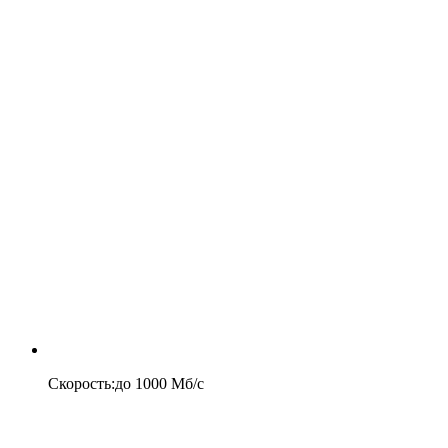
Скорость
:
до
1000
Мб/c