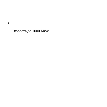
Скорость
:
до
1000
Мб/c