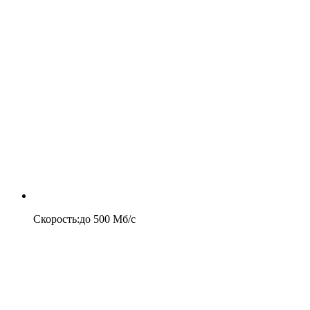
Скорость
:
до
500
Мб/c