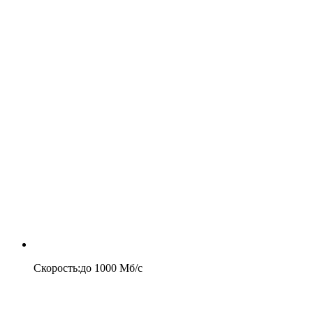
Скорость
:
до
1000
Мб/c