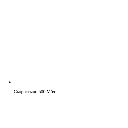
Скорость
:
до
500
Мб/c