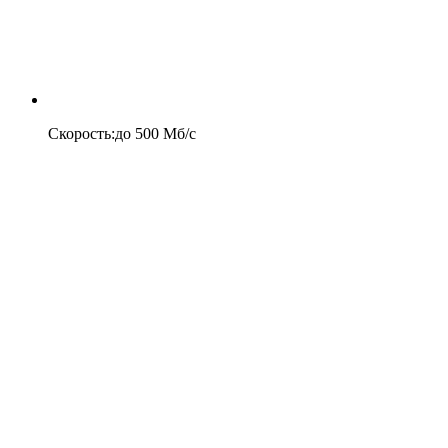
Скорость
:
до
500
Мб/c