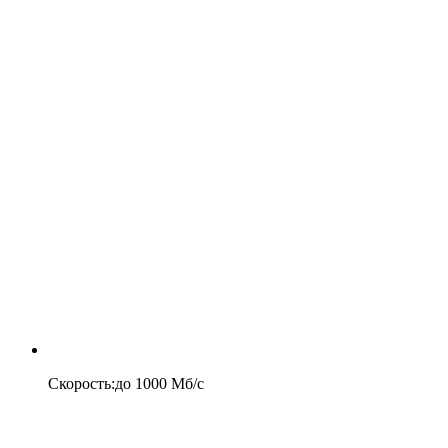
Скорость
:
до
1000
Мб/c