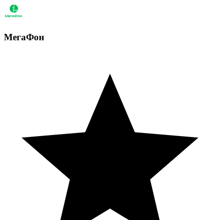
МегаФон