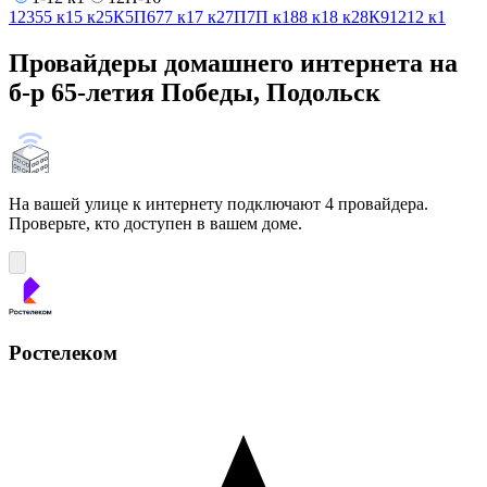
1
2
3
5
5 к1
5 к2
5К
5П
6
7
7 к1
7 к2
7П
7П к1
8
8 к1
8 к2
8К
9
12
12 к1
Провайдеры домашнего интернета на
б-р 65-летия Победы, Подольск
На вашей улице к интернету подключают 4 провайдера.
Проверьте, кто доступен в вашем доме.
Ростелеком