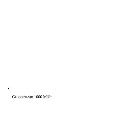
Скорость
:
до
1000
Мб/c