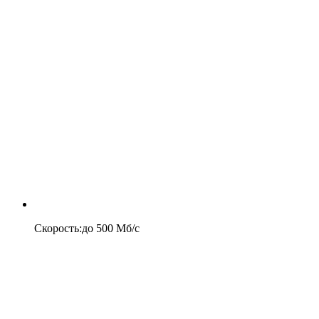
Скорость
:
до
500
Мб/c