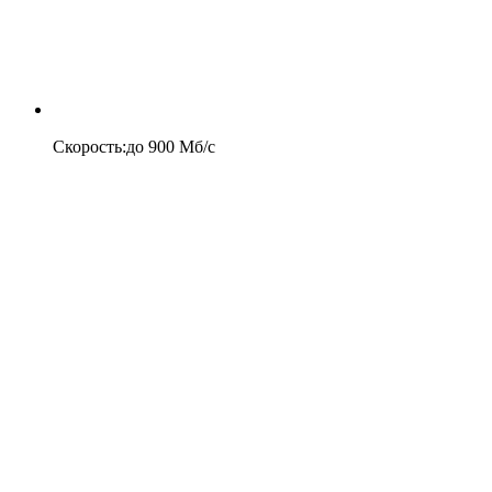
Скорость
:
до
900
Мб/c