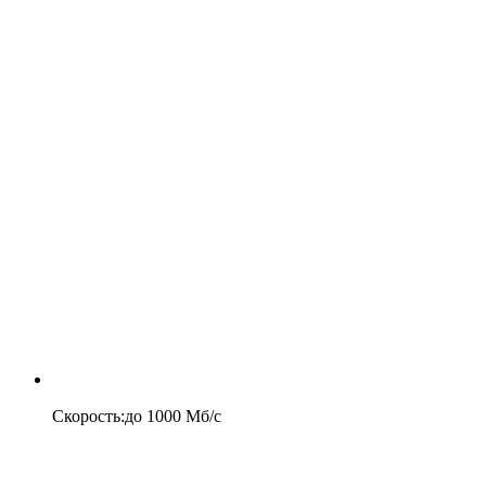
Скорость
:
до
1000
Мб/c