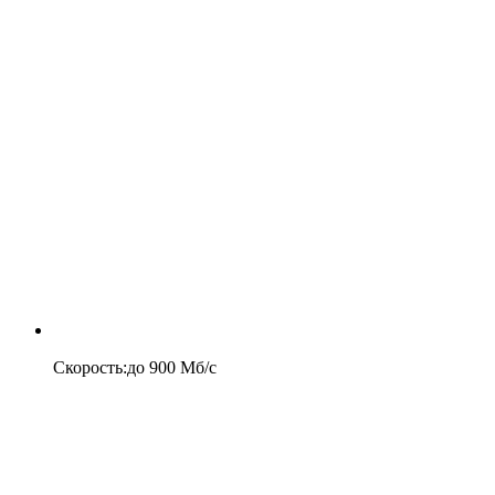
Скорость
:
до
900
Мб/c