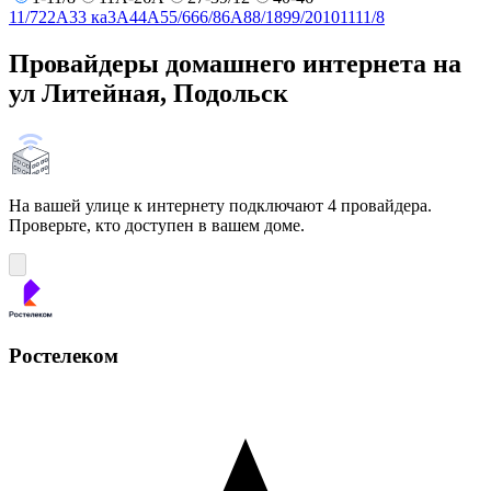
1
1/7
2
2А
3
3 ка
3А
4
4А
5
5/6
6
6/8
6А
8
8/18
9
9/20
10
11
11/8
Провайдеры домашнего интернета на
ул Литейная, Подольск
На вашей улице к интернету подключают 4 провайдера.
Проверьте, кто доступен в вашем доме.
Ростелеком