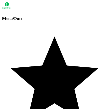
МегаФон