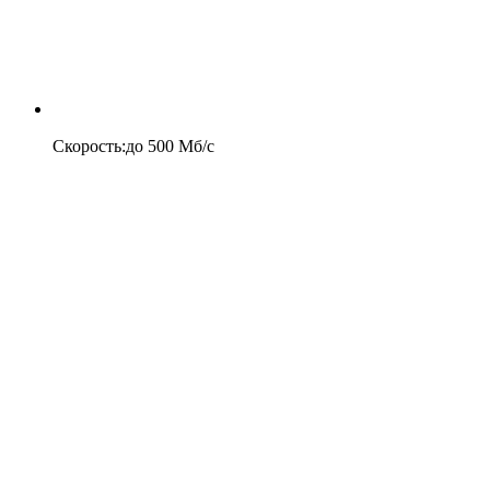
Скорость
:
до
500
Мб/c