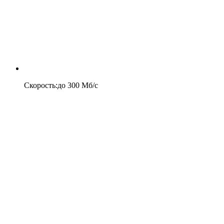
Скорость
:
до
300
Мб/c