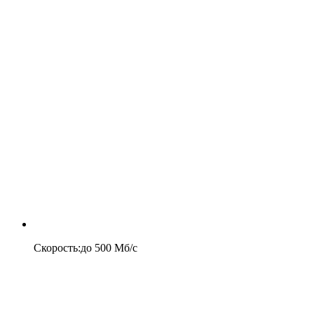
Скорость
:
до
500
Мб/c