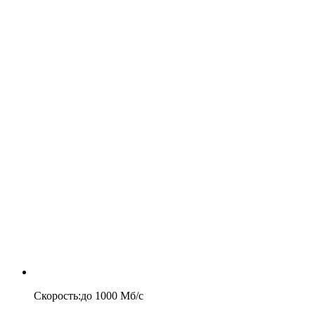
Скорость
:
до
1000
Мб/c