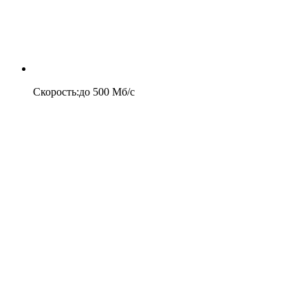
Скорость
:
до
500
Мб/c