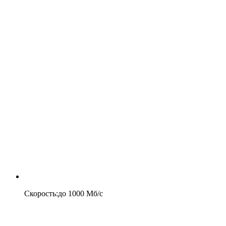
Скорость
:
до
1000
Мб/c