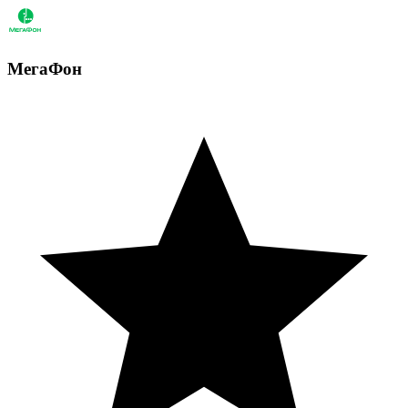
МегаФон