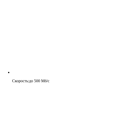
Скорость
:
до
500
Мб/c