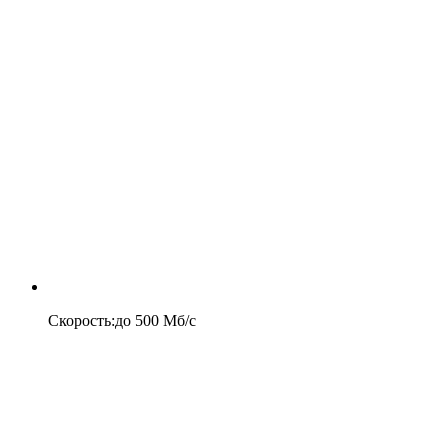
Скорость
:
до
500
Мб/c