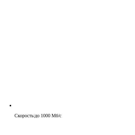
Скорость
:
до
1000
Мб/c