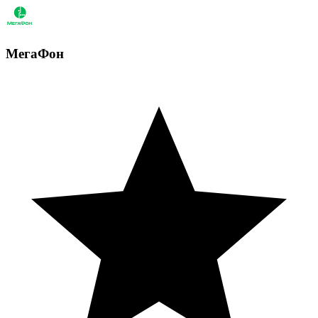
МегаФон