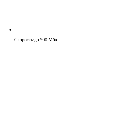
Скорость
:
до
500
Мб/c