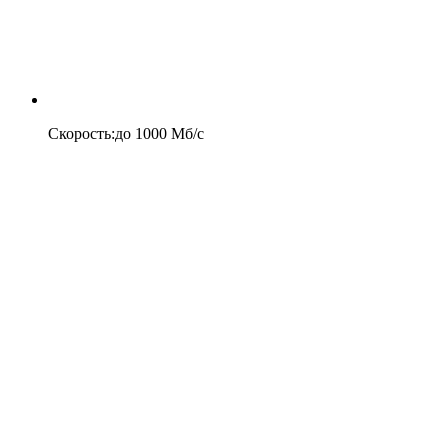
Скорость
:
до
1000
Мб/c