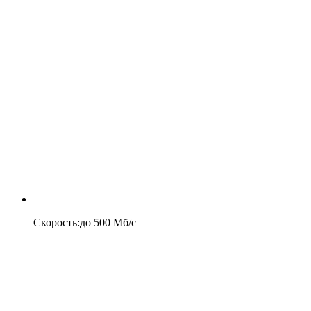
Скорость
:
до
500
Мб/c