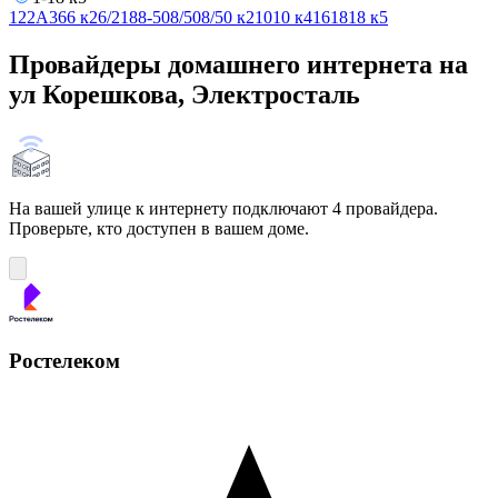
1
2
2А
3
6
6 к2
6/21
8
8-50
8/50
8/50 к2
10
10 к4
16
18
18 к5
Провайдеры домашнего интернета на
ул Корешкова, Электросталь
На вашей улице к интернету подключают 4 провайдера.
Проверьте, кто доступен в вашем доме.
Ростелеком