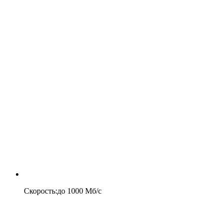
Скорость
:
до
1000
Мб/c