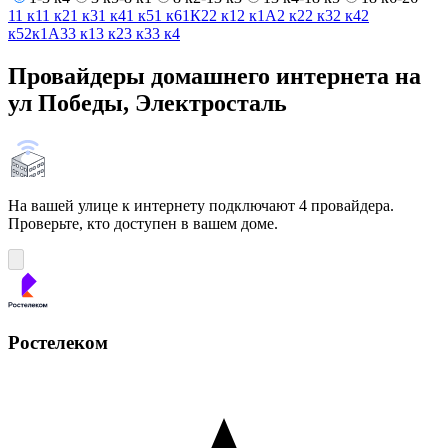
1
1 к1
1 к2
1 к3
1 к4
1 к5
1 к6
1К
2
2 к1
2 к1А
2 к2
2 к3
2 к4
2
к5
2к1А
3
3 к1
3 к2
3 к3
3 к4
Провайдеры домашнего интернета на
ул Победы, Электросталь
На вашей улице к интернету подключают 4 провайдера.
Проверьте, кто доступен в вашем доме.
Ростелеком