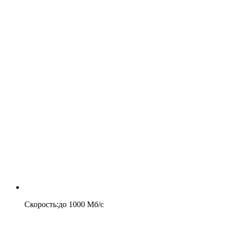
Скорость
:
до
1000
Мб/c