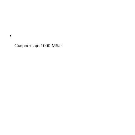
Скорость
:
до
1000
Мб/c