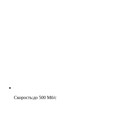
Скорость
:
до
500
Мб/c