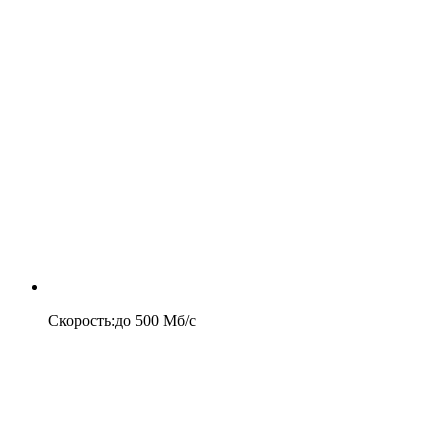
Скорость
:
до
500
Мб/c