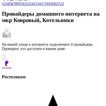
1
2
3
4
5
6
7
8
9
10
11
12
14
15
16
17
18
19
20
21
22
Провайдеры домашнего интернета на
мкр Ковровый, Котельники
На вашей улице к интернету подключают 4 провайдера.
Проверьте, кто доступен в вашем доме.
Ростелеком