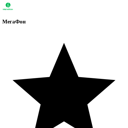
МегаФон