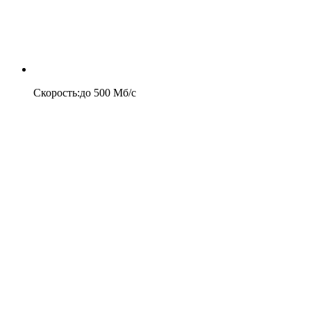
Скорость
:
до
500
Мб/c