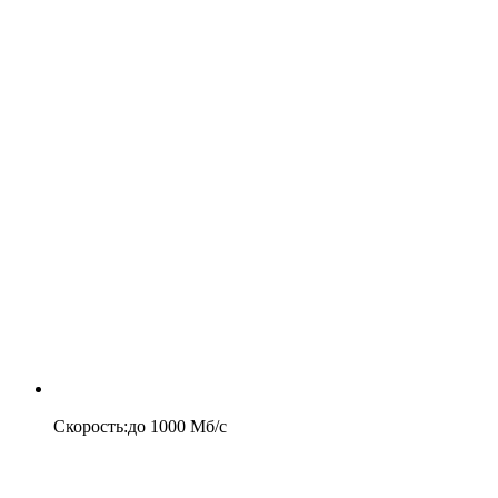
Скорость
:
до
1000
Мб/c