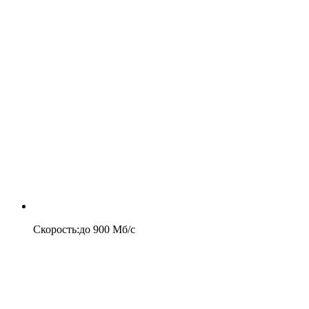
Скорость
:
до
900
Мб/c