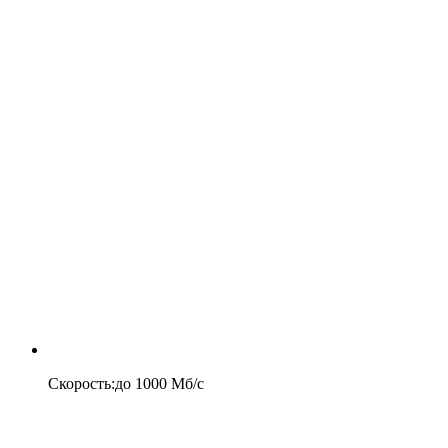
Скорость
:
до
1000
Мб/c