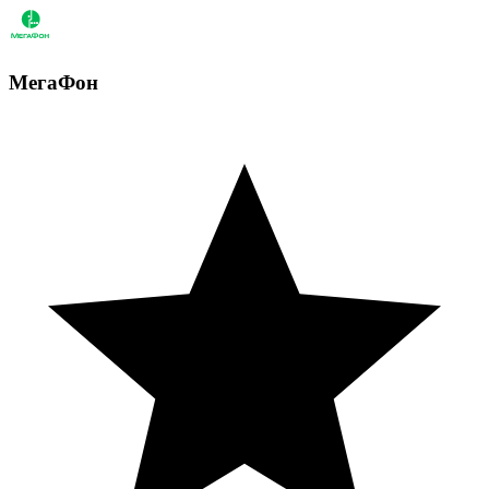
МегаФон