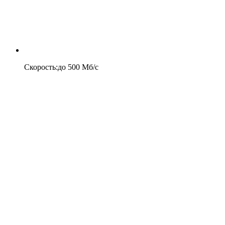
Скорость
:
до
500
Мб/c