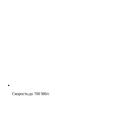
Скорость
:
до
700
Мб/c