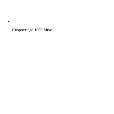
Скорость
:
до
1000
Мб/c