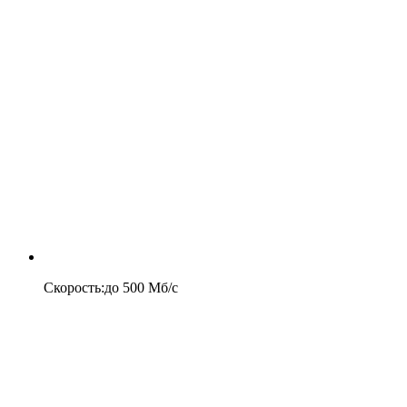
Скорость
:
до
500
Мб/c