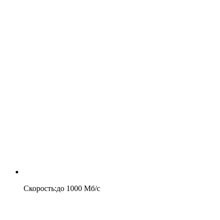
Скорость
:
до
1000
Мб/c