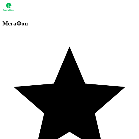
МегаФон