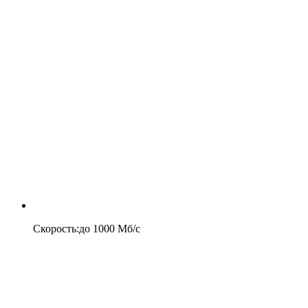
Скорость
:
до
1000
Мб/c