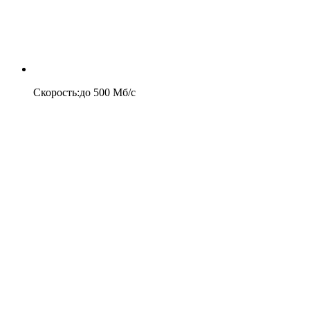
Скорость
:
до
500
Мб/c