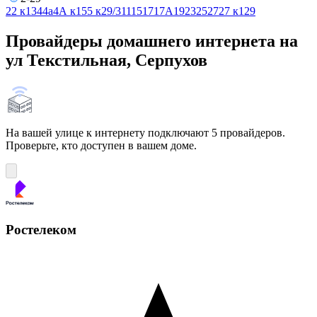
2
2 к1
3
4
4а
4А к1
5
5 к2
9/3
11
15
17
17А
19
23
25
27
27 к1
29
Провайдеры домашнего интернета на
ул Текстильная, Серпухов
На вашей улице к интернету подключают 5 провайдеров.
Проверьте, кто доступен в вашем доме.
Ростелеком