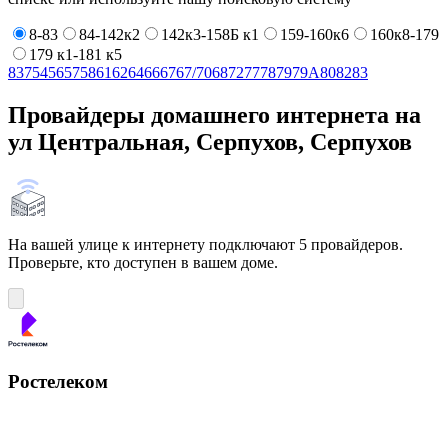
8-83
84-142к2
142к3-158Б к1
159-160к6
160к8-179
179 к1-181 к5
8
37
54
56
57
58
61
62
64
66
67
67/70
68
72
77
78
79
79А
80
82
83
Провайдеры домашнего интернета на
ул Центральная, Серпухов, Серпухов
На вашей улице к интернету подключают 5 провайдеров.
Проверьте, кто доступен в вашем доме.
Ростелеком