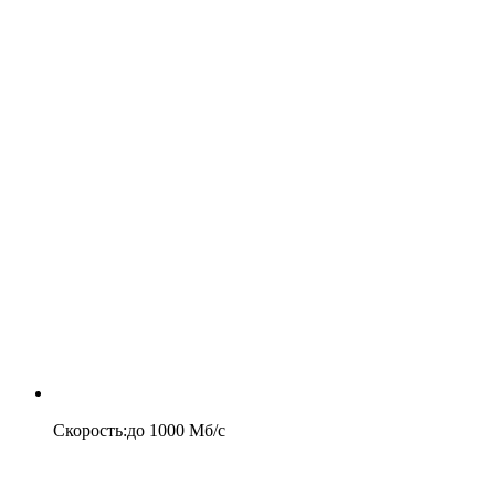
Скорость
:
до
1000
Мб/c