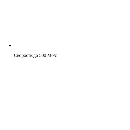
Скорость
:
до
500
Мб/c