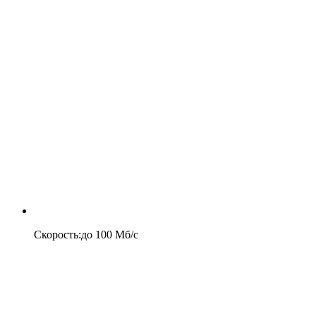
Скорость
:
до
100
Мб/c