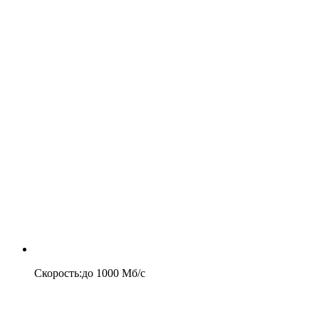
Скорость
:
до
1000
Мб/c