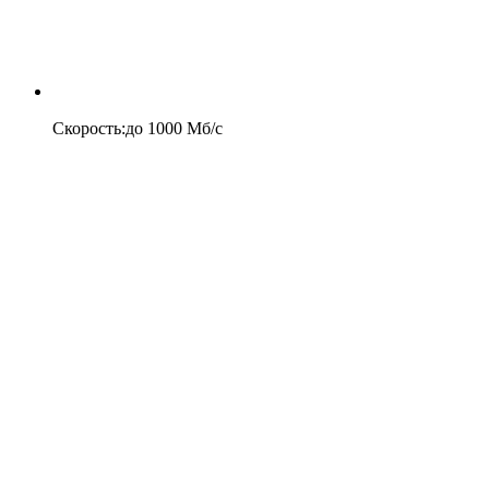
Скорость
:
до
1000
Мб/c