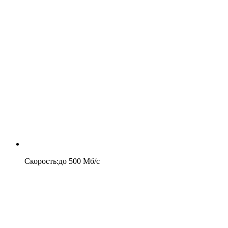
Скорость
:
до
500
Мб/c