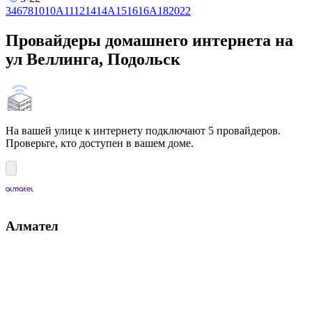
3
4
6
7
8
10
10А
11
12
14
14А
15
16
16А
18
20
22
Провайдеры домашнего интернета на
ул Веллинга, Подольск
На вашей улице к интернету подключают 5 провайдеров.
Проверьте, кто доступен в вашем доме.
Алмател