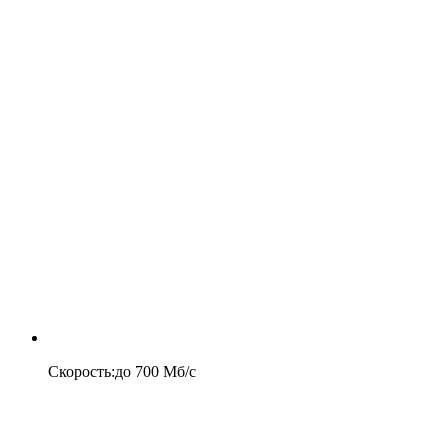
Скорость
:
до
700
Мб/c