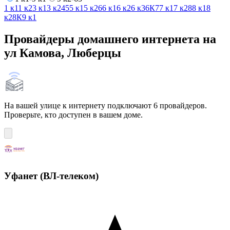
1 к1
1 к2
3 к1
3 к2
4
5
5 к1
5 к2
6
6 к1
6 к2
6 к3
6К
7
7 к1
7 к2
8
8 к1
8
к2
8К
9 к1
Провайдеры домашнего интернета на
ул Камова, Люберцы
На вашей улице к интернету подключают 6 провайдеров.
Проверьте, кто доступен в вашем доме.
Уфанет (ВЛ-телеком)