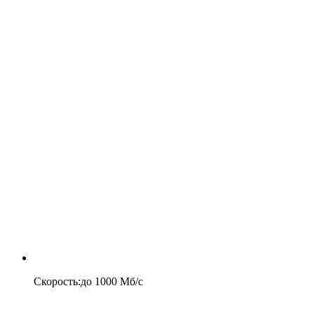
Скорость
:
до
1000
Мб/c