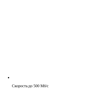
Скорость
:
до
500
Мб/c