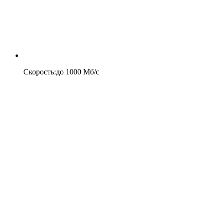
Скорость
:
до
1000
Мб/c