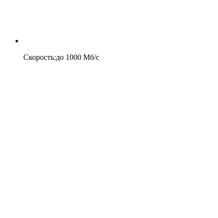
Скорость
:
до
1000
Мб/c