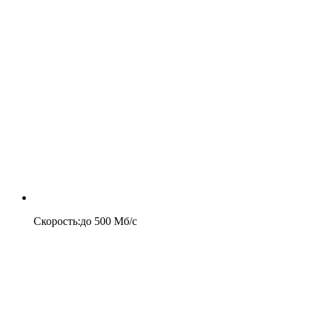
Скорость
:
до
500
Мб/c