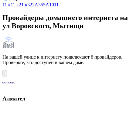
1
1 к1
1 к2
1 к3
2
2А
3
5
5А
10
11
Провайдеры домашнего интернета на
ул Воровского, Мытищи
На вашей улице к интернету подключают 6 провайдеров.
Проверьте, кто доступен в вашем доме.
Алмател