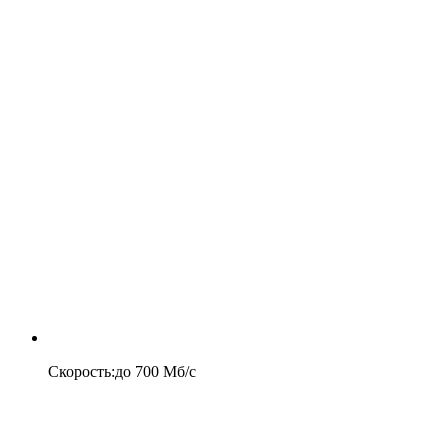
Скорость
:
до
700
Мб/c