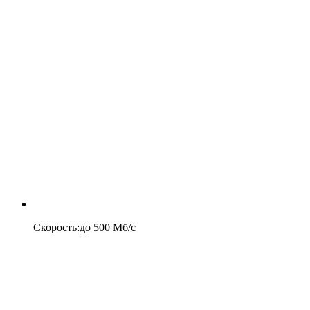
Скорость
:
до
500
Мб/c