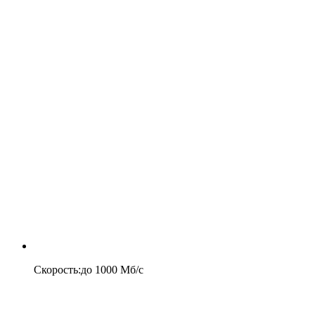
Скорость
:
до
1000
Мб/c