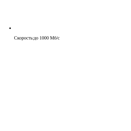
Скорость
:
до
1000
Мб/c