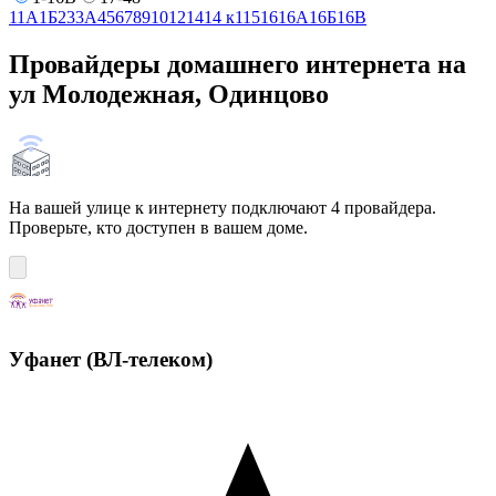
1
1А
1Б
2
3
3А
4
5
6
7
8
9
10
12
14
14 к1
15
16
16А
16Б
16В
Провайдеры домашнего интернета на
ул Молодежная, Одинцово
На вашей улице к интернету подключают 4 провайдера.
Проверьте, кто доступен в вашем доме.
Уфанет (ВЛ-телеком)