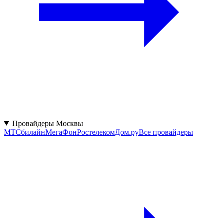
Провайдеры Москвы
МТС
билайн
МегаФон
Ростелеком
Дом.ру
Все провайдеры