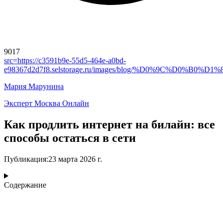
9017
src=
https://c3591b9e-55d5-464e-a0bd-
e98367d2d7f8.selstorage.ru/images/blog/%D0%9C%D
Мария Марунина
Эксперт Москва Онлайн
Как продлить интернет на билайн: все
способы остаться в сети
Публикация
:
23 марта 2026 г.
Содержание