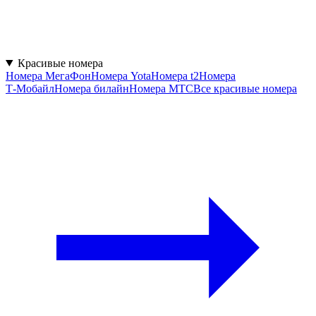
Красивые номера
Номера МегаФон
Номера Yota
Номера t2
Номера
Т‑Мобайл
Номера билайн
Номера МТС
Все красивые номера