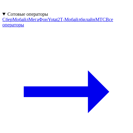
Сотовые операторы
СберМобайл
МегаФон
Yota
t2
Т‑Мобайл
билайн
МТС
Все
операторы