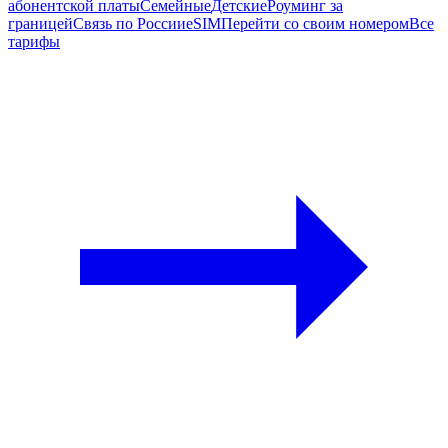
абонентской платы
Семейные
Детские
Роуминг за
границей
Связь по России
eSIM
Перейти со своим номером
Все
тарифы