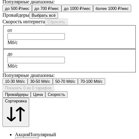
Популярные диапазоны:
до 500 ₽/мес
до 700 ₽/мес
до 1000 ₽/мес
более 1000 ₽/мес
Провайдеры
Выбрать всё
Скорость интернета
Сбросить
от
Мб/с
до
Мб/с
Популярные диапазоны:
10-30 Мб/с
30-50 Мб/с
50-70 Мб/с
70-100 Мб/с
Показать 0 из 0 тарифов
Провайдеры
Цена
Скорость
Сортировка
Акция
Популярный