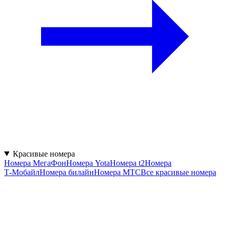
Красивые номера
Номера МегаФон
Номера Yota
Номера t2
Номера
Т‑Мобайл
Номера билайн
Номера МТС
Все красивые номера