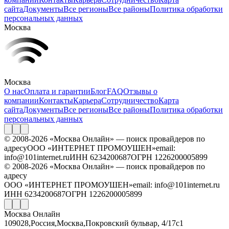
сайта
Документы
Все регионы
Все районы
Политика обработки
персональных данных
Москва
Москва
О нас
Оплата и гарантии
Блог
FAQ
Отзывы о
компании
Контакты
Карьера
Сотрудничество
Карта
сайта
Документы
Все регионы
Все районы
Политика обработки
персональных данных
© 2008-2026 «Москва Онлайн» — поиск провайдеров по
адресу
ООО «ИНТЕРНЕТ ПРОМОУШЕН»
email:
info@101internet.ru
ИНН 6234200687
ОГРН 1226200005899
© 2008-2026 «Москва Онлайн» — поиск провайдеров по
адресу
ООО «ИНТЕРНЕТ ПРОМОУШЕН»
email: info@101internet.ru
ИНН 6234200687
ОГРН 1226200005899
Москва Онлайн
109028
,
Россия
,
Москва
,
Покровский бульвар, 4/17с1