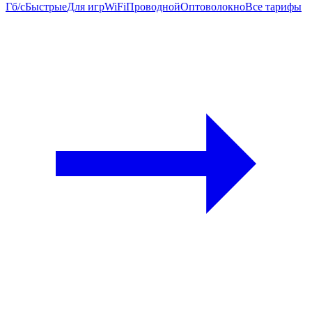
Гб/c
Быстрые
Для игр
WiFi
Проводной
Оптоволокно
Все тарифы