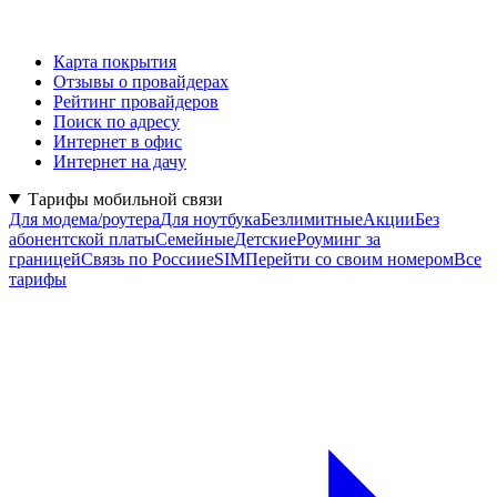
Карта покрытия
Отзывы о провайдерах
Рейтинг провайдеров
Поиск по адресу
Интернет в офис
Интернет на дачу
Тарифы мобильной связи
Для модема/роутера
Для ноутбука
Безлимитные
Акции
Без
абонентской платы
Семейные
Детские
Роуминг за
границей
Связь по России
eSIM
Перейти со своим номером
Все
тарифы