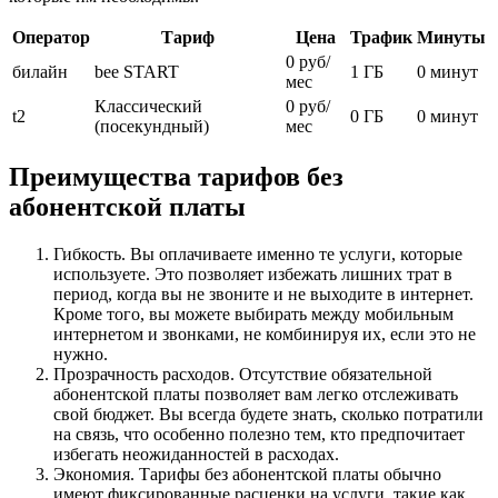
Оператор
Тариф
Цена
Трафик
Минуты
0 руб/
билайн
bee START
1 ГБ
0 минут
мес
Классический
0 руб/
t2
0 ГБ
0 минут
(посекундный)
мес
Преимущества тарифов без
абонентской платы
Гибкость. Вы оплачиваете именно те услуги, которые
используете. Это позволяет избежать лишних трат в
период, когда вы не звоните и не выходите в интернет.
Кроме того, вы можете выбирать между мобильным
интернетом и звонками, не комбинируя их, если это не
нужно.
Прозрачность расходов. Отсутствие обязательной
абонентской платы позволяет вам легко отслеживать
свой бюджет. Вы всегда будете знать, сколько потратили
на связь, что особенно полезно тем, кто предпочитает
избегать неожиданностей в расходах.
Экономия. Тарифы без абонентской платы обычно
имеют фиксированные расценки на услуги, такие как