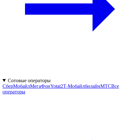
Сотовые операторы
СберМобайл
МегаФон
Yota
t2
Т‑Мобайл
билайн
МТС
Все
операторы