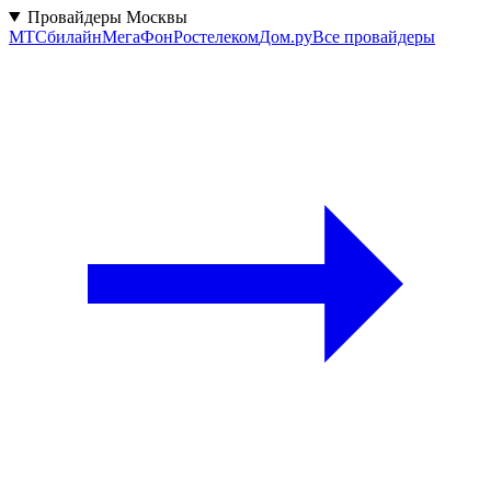
Провайдеры Москвы
МТС
билайн
МегаФон
Ростелеком
Дом.ру
Все провайдеры