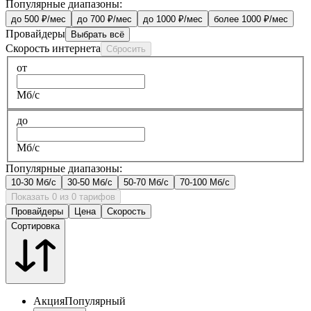
Популярные диапазоны:
до 500 ₽/мес
до 700 ₽/мес
до 1000 ₽/мес
более 1000 ₽/мес
Провайдеры
Выбрать всё
Скорость интернета
Сбросить
от
Мб/с
до
Мб/с
Популярные диапазоны:
10-30 Мб/с
30-50 Мб/с
50-70 Мб/с
70-100 Мб/с
Показать 0 из 0 тарифов
Провайдеры
Цена
Скорость
Сортировка
Акция
Популярный