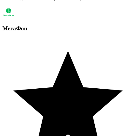
МегаФон