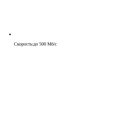
Скорость
:
до
500
Мб/c