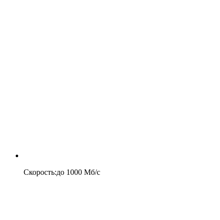
Скорость
:
до
1000
Мб/c