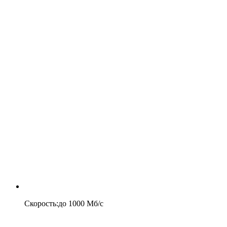
Скорость
:
до
1000
Мб/c