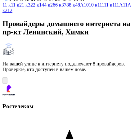
1
1 к1
1 к2
1 к3
2
2 к1
4
4 к2
6
6 к3
7
8
8 к4
8А
10
10 к1
11
11 к1
11А
11А
к2
12
Провайдеры домашнего интернета на
пр-кт Ленинский, Химки
На вашей улице к интернету подключают 8 провайдеров.
Проверьте, кто доступен в вашем доме.
Ростелеком